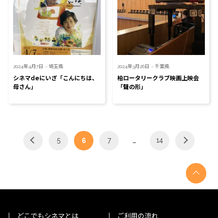
2024年4月7日
- 埼玉県
2024年3月26日
- 千葉県
シネマdeにいざ「こんにちは、
柏ロータリークラブ映画上映会
母さん」
「聲の形」
5
7
14
6
…
どこでもシネマとは
ご利用の流れ