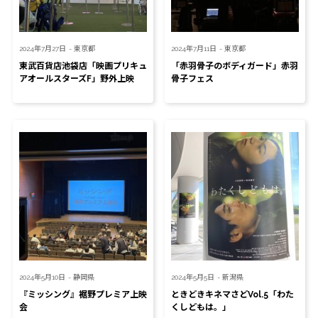
2024年7月27日
- 東京都
2024年7月11日
- 東京都
東武百貨店池袋店「映画プリキュ
「赤羽骨子のボディガード」赤羽
アオールスターズF」野外上映
骨子フェス
2024年5月10日
- 静岡県
2024年5月5日
- 新潟県
『ミッシング』裾野プレミア上映
ときどきキネマさどVol.5「わた
会
くしどもは。」