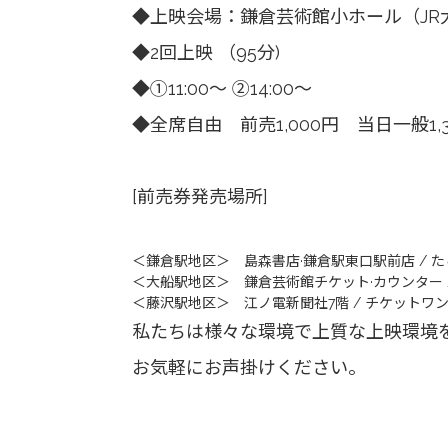
◆上映会場：鎌倉芸術館小ホール（JR大
◆2回上映 （95分)
◆①11:00～ ②14:00～
◆全席自由 前売1,000円 当日一般1,30
[前売券発売場所]
＜鎌倉駅地区＞ 島森書店·鎌倉駅東口駅前店 / た
＜大船駅地区＞ 鎌倉芸術館チケット·カウンター 
＜藤沢駅地区＞ 江ノ電新聞社7階 / チケットワン
私たちは様々な環境で上質な上映環境
お気軽にお声掛けください。